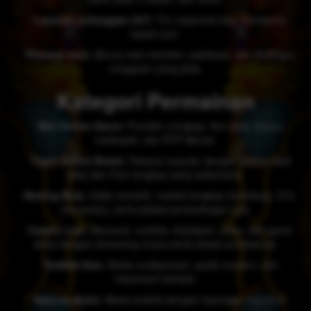
ㆍLayanan pelanggan 24/7.
Tim responsif siap membantu
kapan pun.
ㆍPromosi rutin.
Bonus new member, cashback, dan Rollingan
mingguan yang jelas.
Kategori Permainan
ㆍSlot Online Gacor.
Provider Lengkap, fitur jelas, bonus
melimpah, dan RTP Akurat.
ㆍTogel Online Resmi.
Pasaran populer dengan jadwal hasil
jelas dan Fitur lengkap yang sederhana.
ㆍBetting Bola.
Odds menarik, market lengkap (handicap, O/U,
mix parlay), serta jadwal pertandingan luas.
ㆍCasino Live.
Baccarat, roulette, blackjack, sicbo, dan game
show dengan streaming mulus serta dealer profesional.
ㆍTembak Ikan.
Mode multipemain, grafis modern, dan
misi/event berkala.
ㆍSabung Ayam.
Akses praktis dengan tayangan real-time.