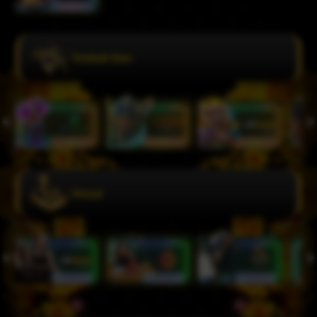
Tembak Ikan
Virtual