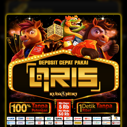
Crash Game
Bekerja sama dengan BANK :