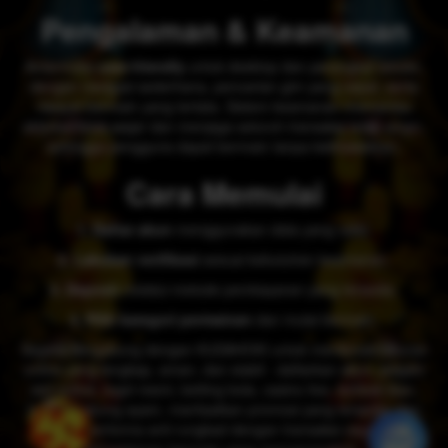
Pengalaman & Keamanan
Antarmuka
user-friendly
untuk desktop dan perangkat seluler,
dengan navigasi sederhana, pencarian gim yang cepat, serta
riwayat bermain yang tertata. Sistem keamanan memantau
aktivitas tidak wajar dan menjaga seluruh transaksi tetap aman,
sehingga pengguna dapat bermain tanpa kekhawatiran.
Cara Memulai
1. Daftar akun
menggunakan data yang valid.
2. Lakukan verifikasi
sesuai kebutuhan keamanan.
3. Deposit
melalui metode pembayaran yang tersedia.
4. Pilih kategori permainan
dan mulai bermain.
Segera Bergabung dengan KUDAHOKI untuk menikmati hiburan
online yang lengkap, aman, dan stabil - daftarkan akun, jelajahi
slot online, togel resmi, betting bola, casino live, tembak ikan,
hingga sabung ayam, manfaatkan promosi yang tersedia, dan
rasakan performa anti rungkad dengan transaksi cepat untuk