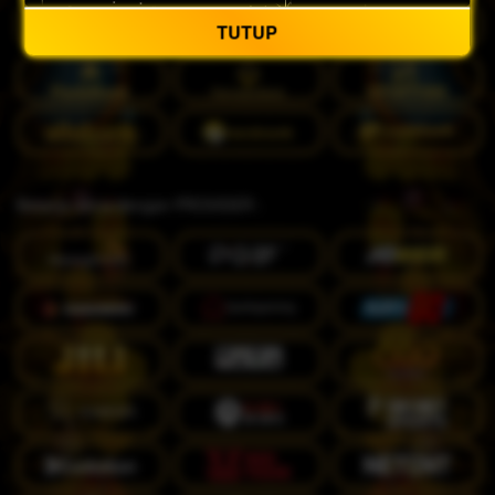
TUTUP
Bekerja sama dengan PROVIDER :