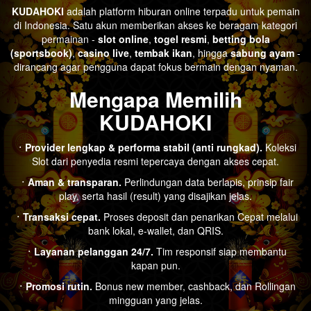
KUDAHOKI
adalah platform hiburan online terpadu untuk pemain
di Indonesia. Satu akun memberikan akses ke beragam kategori
permainan -
slot online
,
togel resmi
,
betting bola
(sportsbook)
,
casino live
,
tembak ikan
, hingga
sabung ayam
-
dirancang agar pengguna dapat fokus bermain dengan nyaman.
Mengapa Memilih
KUDAHOKI
ㆍProvider lengkap & performa stabil (anti rungkad).
Koleksi
Slot dari penyedia resmi tepercaya dengan akses cepat.
ㆍAman & transparan.
Perlindungan data berlapis, prinsip fair
play, serta hasil (result) yang disajikan jelas.
ㆍTransaksi cepat.
Proses deposit dan penarikan Cepat melalui
bank lokal, e-wallet, dan QRIS.
ㆍLayanan pelanggan 24/7.
Tim responsif siap membantu
kapan pun.
ㆍPromosi rutin.
Bonus new member, cashback, dan Rollingan
mingguan yang jelas.