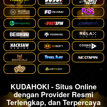
KUDAHOKI - Situs Online
dengan Provider Resmi
Terlengkap, dan Terpercaya