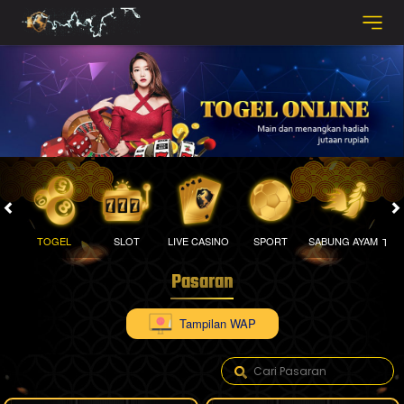
TOGEL
SLOT
LIVE CASINO
SPORT
SABUNG AYAM
TEM
Pasaran
Tampilan WAP