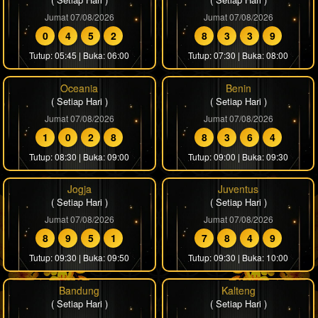
Jumat 07/08/2026
Jumat 07/08/2026
0
4
5
2
8
3
3
9
Tutup: 05:45 | Buka: 06:00
Tutup: 07:30 | Buka: 08:00
Oceania
Benin
( Setiap Hari )
( Setiap Hari )
Jumat 07/08/2026
Jumat 07/08/2026
1
0
2
8
8
3
6
4
Tutup: 08:30 | Buka: 09:00
Tutup: 09:00 | Buka: 09:30
Jogja
Juventus
( Setiap Hari )
( Setiap Hari )
Jumat 07/08/2026
Jumat 07/08/2026
8
9
5
1
7
8
4
9
Tutup: 09:30 | Buka: 09:50
Tutup: 09:30 | Buka: 10:00
Bandung
Kalteng
( Setiap Hari )
( Setiap Hari )