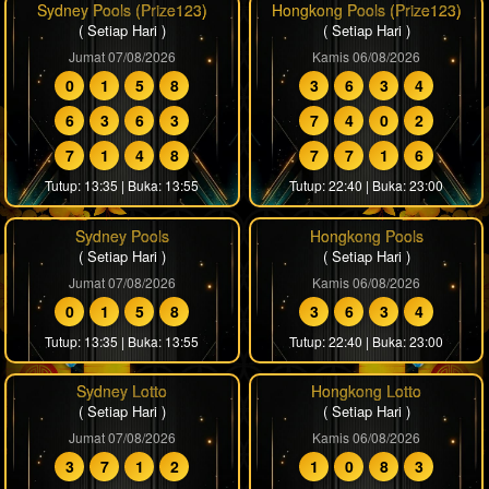
Sydney Pools (Prize123)
Hongkong Pools (Prize123)
( Setiap Hari )
( Setiap Hari )
Jumat 07/08/2026
Kamis 06/08/2026
0
1
5
8
3
6
3
4
6
3
6
3
7
4
0
2
7
1
4
8
7
7
1
6
Tutup: 13:35 | Buka: 13:55
Tutup: 22:40 | Buka: 23:00
Sydney Pools
Hongkong Pools
( Setiap Hari )
( Setiap Hari )
Jumat 07/08/2026
Kamis 06/08/2026
0
1
5
8
3
6
3
4
Tutup: 13:35 | Buka: 13:55
Tutup: 22:40 | Buka: 23:00
Sydney Lotto
Hongkong Lotto
( Setiap Hari )
( Setiap Hari )
Jumat 07/08/2026
Kamis 06/08/2026
3
7
1
2
1
0
8
3