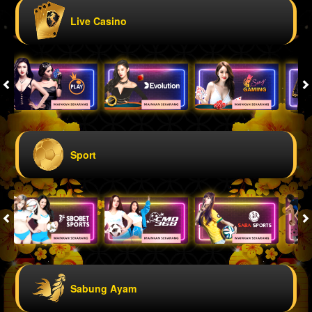
Live Casino
Sport
Sabung Ayam