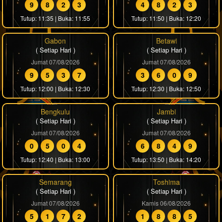
9
8
2
3
4
8
2
3
Tutup: 11:35 | Buka: 11:55
Tutup: 11:50 | Buka: 12:20
Gabon
Betawi
( Setiap Hari )
( Setiap Hari )
Jumat 07/08/2026
Jumat 07/08/2026
9
5
3
7
3
6
0
9
Tutup: 12:00 | Buka: 12:30
Tutup: 12:30 | Buka: 12:50
Bengkulu
Jambi
( Setiap Hari )
( Setiap Hari )
Jumat 07/08/2026
Jumat 07/08/2026
0
5
0
4
6
8
4
9
Tutup: 12:40 | Buka: 13:00
Tutup: 13:50 | Buka: 14:20
Semarang
Toshima
( Setiap Hari )
( Setiap Hari )
Jumat 07/08/2026
Kamis 06/08/2026
5
1
7
2
1
8
8
5