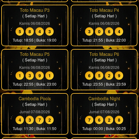
Toto Macau P3
Toto Macau P4
( Setiap Hari )
( Setiap Hari )
Kamis 06/08/2026
Kamis 06/08/2026
5
8
4
3
3
0
6
4
Tutup: 18:55 | Buka: 19:00
Tutup: 21:55 | Buka: 22:00
Toto Macau P5
Toto Macau P6
( Setiap Hari )
( Setiap Hari )
Kamis 06/08/2026
Kamis 06/08/2026
1
3
9
1
6
5
2
9
Tutup: 22:55 | Buka: 23:00
Tutup: 23:55 | Buka: 23:59
Cambodia Pools
Cambodia Night
( Setiap Hari )
( Setiap Hari )
Jumat 07/08/2026
Jumat 07/08/2026
4
3
7
2
7
6
2
8
Tutup: 11:30 | Buka: 11:50
Tutup: 00:00 | Buka: 00:25