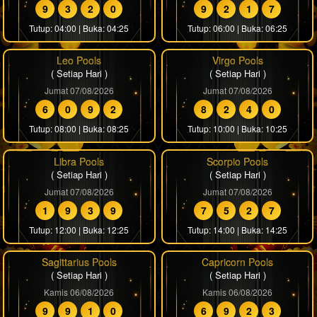
9
3
2
0
9
2
1
7
Tutup: 04:00 | Buka: 04:25
Tutup: 06:00 | Buka: 06:25
Leo Pools
Virgo Pools
( Setiap Hari )
( Setiap Hari )
Jumat 07/08/2026
Jumat 07/08/2026
6
0
9
2
8
2
4
0
Tutup: 08:00 | Buka: 08:25
Tutup: 10:00 | Buka: 10:25
Libra Pools
Scorpio Pools
( Setiap Hari )
( Setiap Hari )
Jumat 07/08/2026
Jumat 07/08/2026
1
9
3
9
7
5
2
7
Tutup: 12:00 | Buka: 12:25
Tutup: 14:00 | Buka: 14:25
Sagittarius Pools
Capricorn Pools
( Setiap Hari )
( Setiap Hari )
Kamis 06/08/2026
Kamis 06/08/2026
9
9
1
0
6
9
2
3