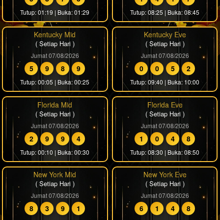
Tutup: 01:19 | Buka: 01:29
Tutup: 08:25 | Buka: 08:45
Kentucky Mid
Kentucky Eve
( Setiap Hari )
( Setiap Hari )
Jumat 07/08/2026
Jumat 07/08/2026
5
9
8
9
0
0
5
2
Tutup: 00:05 | Buka: 00:25
Tutup: 09:40 | Buka: 10:00
Florida Mid
Florida Eve
( Setiap Hari )
( Setiap Hari )
Jumat 07/08/2026
Jumat 07/08/2026
2
9
9
4
1
0
4
8
Tutup: 00:10 | Buka: 00:30
Tutup: 08:30 | Buka: 08:50
New York Mid
New York Eve
( Setiap Hari )
( Setiap Hari )
Jumat 07/08/2026
Jumat 07/08/2026
8
3
9
1
6
1
4
8