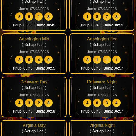
( Setiap Hari )
( Setiap Hari )
Jumat 07/08/2026
Jumat 07/08/2026
5
5
1
8
1
8
7
8
Tutup: 00:35 | Buka: 00:45
Tutup: 08:45 | Buka: 08:59
Washington Mid
Washington Eve
( Setiap Hari )
( Setiap Hari )
Jumat 07/08/2026
Jumat 07/08/2026
3
5
4
0
8
1
1
1
Tutup: 00:45 | Buka: 00:55
Tutup: 06:45 | Buka: 06:57
Delaware Day
Delaware Night
( Setiap Hari )
( Setiap Hari )
Jumat 07/08/2026
Jumat 07/08/2026
4
3
2
8
4
0
3
4
Tutup: 00:45 | Buka: 00:58
Tutup: 06:45 | Buka: 06:57
Virginia Day
Virginia Night
( Setiap Hari )
( Setiap Hari )