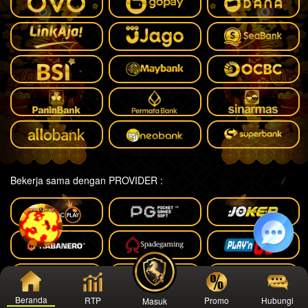
Bekerja sama dengan PROVIDER :
Beranda
RTP
Promo
Hubungi
Masuk