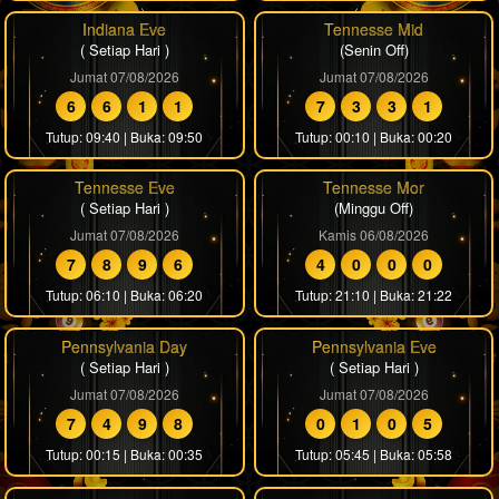
Indiana Eve
Tennesse Mid
( Setiap Hari )
(Senin Off)
Jumat 07/08/2026
Jumat 07/08/2026
6
6
1
1
7
3
3
1
Tutup: 09:40 | Buka: 09:50
Tutup: 00:10 | Buka: 00:20
Tennesse Eve
Tennesse Mor
( Setiap Hari )
(Minggu Off)
Jumat 07/08/2026
Kamis 06/08/2026
7
8
9
6
4
0
0
0
Tutup: 06:10 | Buka: 06:20
Tutup: 21:10 | Buka: 21:22
Pennsylvania Day
Pennsylvania Eve
( Setiap Hari )
( Setiap Hari )
Jumat 07/08/2026
Jumat 07/08/2026
7
4
9
8
0
1
0
5
Tutup: 00:15 | Buka: 00:35
Tutup: 05:45 | Buka: 05:58