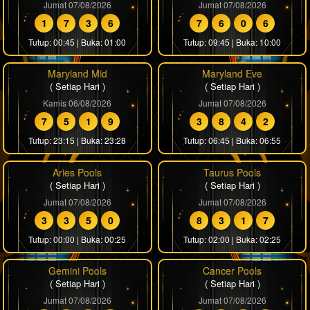
Jumat 07/08/2026
Jumat 07/08/2026
1
7
3
6
7
6
0
6
Tutup: 00:45 | Buka: 01:00
Tutup: 09:45 | Buka: 10:00
Maryland Mid
Maryland Eve
( Setiap Hari )
( Setiap Hari )
Kamis 06/08/2026
Jumat 07/08/2026
7
5
1
9
3
8
4
2
Tutup: 23:15 | Buka: 23:28
Tutup: 06:45 | Buka: 06:55
Aries Pools
Taurus Pools
( Setiap Hari )
( Setiap Hari )
Jumat 07/08/2026
Jumat 07/08/2026
3
3
5
0
8
3
1
7
Tutup: 00:00 | Buka: 00:25
Tutup: 02:00 | Buka: 02:25
Gemini Pools
Cancer Pools
( Setiap Hari )
( Setiap Hari )
Jumat 07/08/2026
Jumat 07/08/2026