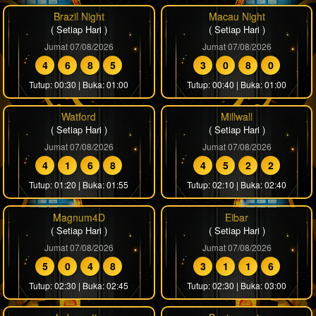
Brazil Night
Macau Night
( Setiap Hari )
( Setiap Hari )
Jumat 07/08/2026
Jumat 07/08/2026
4
6
8
5
3
0
8
0
Tutup: 00:30 | Buka: 01:00
Tutup: 00:40 | Buka: 01:00
Watford
Millwall
( Setiap Hari )
( Setiap Hari )
Jumat 07/08/2026
Jumat 07/08/2026
4
1
6
8
4
5
2
2
Tutup: 01:20 | Buka: 01:55
Tutup: 02:10 | Buka: 02:40
Magnum4D
Eibar
( Setiap Hari )
( Setiap Hari )
Jumat 07/08/2026
Jumat 07/08/2026
5
0
4
8
3
1
1
6
Tutup: 02:30 | Buka: 02:45
Tutup: 02:30 | Buka: 03:00