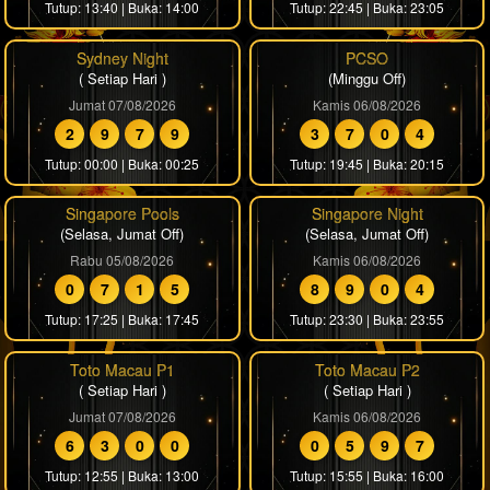
Tutup: 13:40 | Buka: 14:00
Tutup: 22:45 | Buka: 23:05
Sydney Night
PCSO
( Setiap Hari )
(Minggu Off)
Jumat 07/08/2026
Kamis 06/08/2026
2
9
7
9
3
7
0
4
Tutup: 00:00 | Buka: 00:25
Tutup: 19:45 | Buka: 20:15
Singapore Pools
Singapore Night
(Selasa, Jumat Off)
(Selasa, Jumat Off)
Rabu 05/08/2026
Kamis 06/08/2026
0
7
1
5
8
9
0
4
Tutup: 17:25 | Buka: 17:45
Tutup: 23:30 | Buka: 23:55
Toto Macau P1
Toto Macau P2
( Setiap Hari )
( Setiap Hari )
Jumat 07/08/2026
Kamis 06/08/2026
6
3
0
0
0
5
9
7
Tutup: 12:55 | Buka: 13:00
Tutup: 15:55 | Buka: 16:00