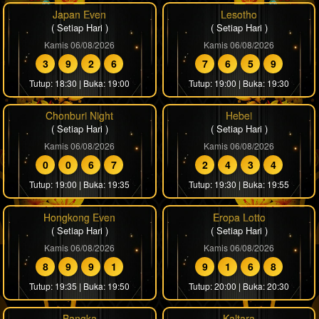
Japan Even
Lesotho
( Setiap Hari )
( Setiap Hari )
Kamis 06/08/2026
Kamis 06/08/2026
3
9
2
6
7
6
5
9
Tutup: 18:30 | Buka: 19:00
Tutup: 19:00 | Buka: 19:30
Chonburi Night
Hebei
( Setiap Hari )
( Setiap Hari )
Kamis 06/08/2026
Kamis 06/08/2026
0
0
6
7
2
4
3
4
Tutup: 19:00 | Buka: 19:35
Tutup: 19:30 | Buka: 19:55
Hongkong Even
Eropa Lotto
( Setiap Hari )
( Setiap Hari )
Kamis 06/08/2026
Kamis 06/08/2026
8
9
9
1
9
1
6
8
Tutup: 19:35 | Buka: 19:50
Tutup: 20:00 | Buka: 20:30
Bangka
Kaltara