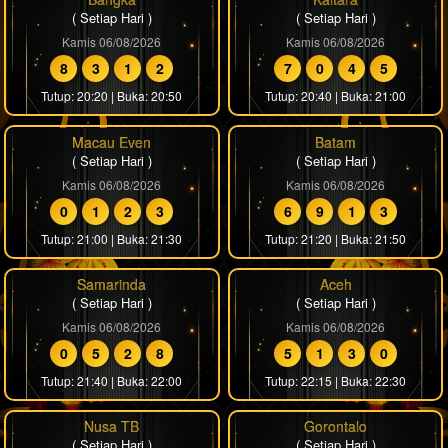
( Setiap Hari )
( Setiap Hari )
Kamis 06/08/2026
Kamis 06/08/2026
8
3
1
2
7
0
4
5
Tutup: 20:20 | Buka: 20:50
Tutup: 20:40 | Buka: 21:00
Macau Even
Batam
( Setiap Hari )
( Setiap Hari )
Kamis 06/08/2026
Kamis 06/08/2026
0
1
2
3
6
9
1
3
Tutup: 21:00 | Buka: 21:30
Tutup: 21:20 | Buka: 21:50
Samarinda
Aceh
( Setiap Hari )
( Setiap Hari )
Kamis 06/08/2026
Kamis 06/08/2026
0
5
2
8
5
1
3
0
Tutup: 21:40 | Buka: 22:00
Tutup: 22:15 | Buka: 22:30
Nusa TB
Gorontalo
( Setiap Hari )
( Setiap Hari )