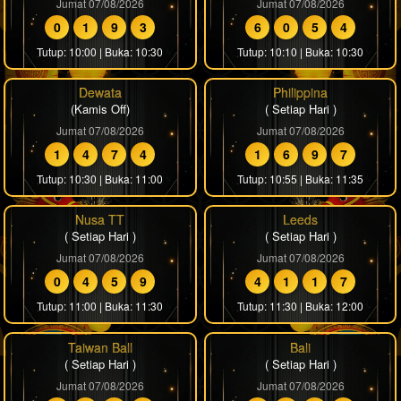
Jumat 07/08/2026
Jumat 07/08/2026
0
1
9
3
6
0
5
4
Tutup: 10:00 | Buka: 10:30
Tutup: 10:10 | Buka: 10:30
Dewata
Philippina
(Kamis Off)
( Setiap Hari )
Jumat 07/08/2026
Jumat 07/08/2026
1
4
7
4
1
6
9
7
Tutup: 10:30 | Buka: 11:00
Tutup: 10:55 | Buka: 11:35
Nusa TT
Leeds
( Setiap Hari )
( Setiap Hari )
Jumat 07/08/2026
Jumat 07/08/2026
0
4
5
9
4
1
1
7
Tutup: 11:00 | Buka: 11:30
Tutup: 11:30 | Buka: 12:00
Taiwan Ball
Bali
( Setiap Hari )
( Setiap Hari )
Jumat 07/08/2026
Jumat 07/08/2026